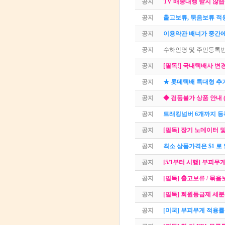
공지
TV 배송대행 받지 않습
공지
출고보류, 묶음보류 적
공지
이용약관 배너가 중간에
공지
수하인명 및 주민등록번
공지
[필독!] 국내택배사 변경 
공지
★ 롯데택배 특대형 추
공지
◆ 검품불가 상품 안내 
공지
트래킹넘버 6개까지 등록
공지
[필독] 장기 노데이터 
공지
최소 상품가격은 $1 로
공지
[5/1부터 시행] 부피무
공지
[필독] 출고보류 / 묶
공지
[필독] 회원등급제 세분화
공지
[미국] 부피무게 적용률