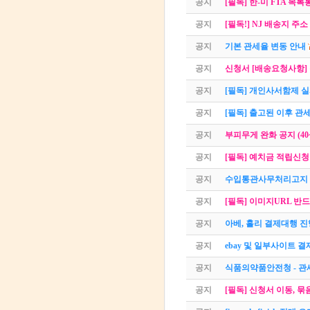
공지
[필독] 한-미 FTA 목
공지
[필독!] NJ 배송지 주
공지
기본 관세율 변동 안내
공지
신청서 [배송요청사항]
공지
[필독] 개인사서함제 
공지
[필독] 출고된 이후 관
공지
부피무게 완화 공지 (40
공지
[필독] 예치금 적립신청
공지
수입통관사무처리고지 
공지
[필독] 이미지URL 반드
공지
아베, 홀리 결제대행 
공지
ebay 및 일부사이트 
공지
식품의약품안전청 - 관
공지
[필독] 신청서 이동, 