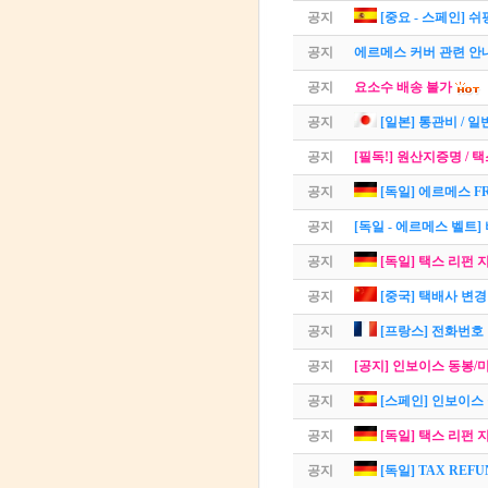
공지
[중요 - 스페인] 
공지
에르메스 커버 관련 안
공지
요소수 배송 불가
공지
[일본] 통관비 / 일반
공지
[필독!] 원산지증명 /
공지
[독일] 에르메스 F
공지
[독일 - 에르메스 벨트]
공지
[독일] 택스 리펀 지
공지
[중국] 택배사 변경
공지
[프랑스] 전화번호
공지
[공지] 인보이스 동봉/미동봉
공지
[스페인] 인보이스
공지
[독일] 택스 리펀 
공지
[독일] TAX REF