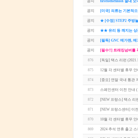
공지
firsttothefinish 
공지
[미국] 의류는 기본적으
공지
★ [수정] STEP2 주
공지
★★ 유리 등 깨지는 
공지
[필독] GNC 메가맨,
공지
[필수!!] 트래킹넘버를
876
[독일] 택스 리펀 (2021.
875
12월 각 센터별 휴무 
874
[중요] 연말 국내 통관
873
스페인센터 이전 안내 (1
872
[NEW 프랑스] 택스 리펀
871
[NEW 프랑스센터] 이전 
870
10월 각 센터별 휴무 
869
2024 추석 연휴 출고 