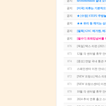
공지
firsttothefinish 
공지
[미국] 의류는 기본적으
공지
★ [수정] STEP2 주
공지
★★ 유리 등 깨지는 
공지
[필독] GNC 메가맨,
공지
[필수!!] 트래킹넘버를
876
[독일] 택스 리펀 (2021.
875
12월 각 센터별 휴무 
874
[중요] 연말 국내 통관
873
스페인센터 이전 안내 (1
872
[NEW 프랑스] 택스 리펀
871
[NEW 프랑스센터] 이전 
870
10월 각 센터별 휴무 
869
2024 추석 연휴 출고 