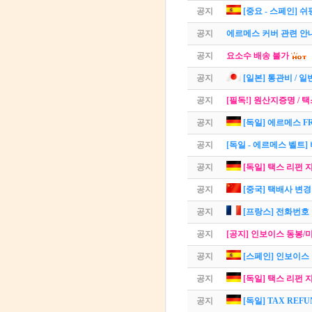
공지
[중요 - 스페인] 
공지
에르메스 커버 관련 안
공지
요소수 배송 불가
공지
[일본] 통관비 / 일반
공지
[필독!] 원산지증명 /
공지
[독일] 에르메스 F
공지
[독일 - 에르메스 벨트]
공지
[독일] 택스 리펀 지
공지
[중국] 택배사 변경
공지
[프랑스] 전화번호
공지
[공지] 인보이스 동봉/미동봉
공지
[스페인] 인보이스
공지
[독일] 택스 리펀 
공지
[독일] TAX REF