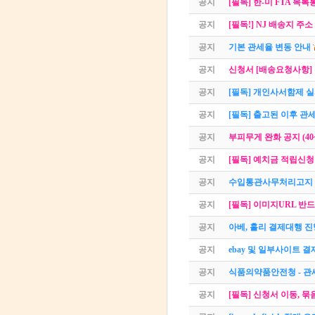
공지
[필독] 한-미 FTA 목
공지
[필독!] NJ 배송지 주
공지
기본 관세율 변동 안내
공지
신청서 [배송요청사항]
공지
[필독] 개인사서함제 
공지
[필독] 출고된 이후 관
공지
부피무게 완화 공지 (40
공지
[필독] 예치금 적립신청
공지
수입통관사무처리고지 
공지
[필독] 이미지URL 반드
공지
아베, 홀리 결제대행 
공지
ebay 및 일부사이트 
공지
식품의약품안전청 - 관
공지
[필독] 신청서 이동, 