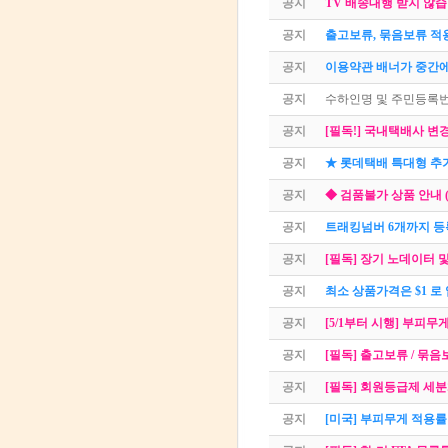
공지
TV 배송대행 받지 않습
공지
출고보류, 묶음보류 적
공지
이용약관 배너가 중간에
공지
수하인명 및 주민등록번
공지
[필독!] 국내택배사 변경 
공지
★ 롯데택배 특대형 추
공지
◆ 검품불가 상품 안내 
공지
트래킹넘버 6개까지 등록
공지
[필독] 장기 노데이터 
공지
최소 상품가격은 $1 로
공지
[5/1부터 시행] 부피무
공지
[필독] 출고보류 / 묶
공지
[필독] 회원등급제 세분화
공지
[미국] 부피무게 적용률