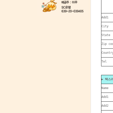
Add1
City
State
Zip co
Countr
Tel
▶ 택스리
Name
Add1
Add2