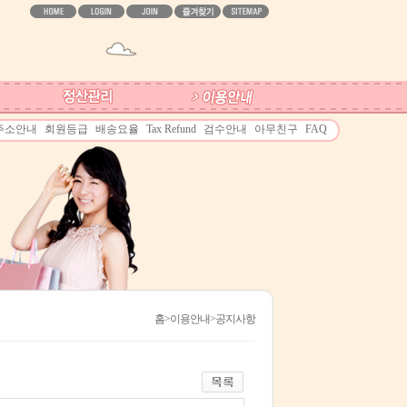
주소안내
회원등급
배송요율
Tax Refund
검수안내
아무친구
FAQ
홈
>이용안내>공지사항