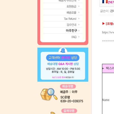
[N
글쓴이 :
관
▶ [프랑스
https://
======
▶ 택스
Name