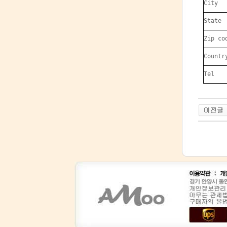
City
State
Zip co
Countr
Tel