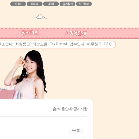
주소안내
회원등급
배송요율
Tax Refund
검수안내
아무친구
FAQ
홈
>이용안내>공지사항