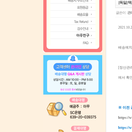
[독일] 택
글쓴이 :
관
2021.
배송예치
[정산관리
에서 확
※ 이전
https://
https://