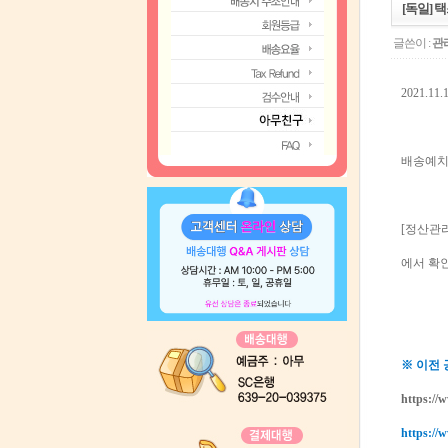
[독일] 택
글쓴이 :
관
2021.
배송예치
[정산관리
에서 확
※ 이전
https://
https://