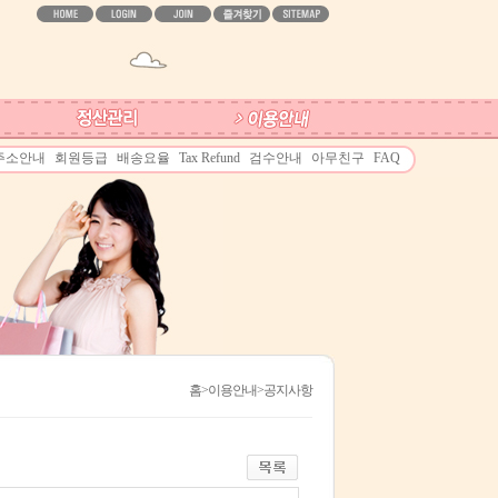
주소안내
회원등급
배송요율
Tax Refund
검수안내
아무친구
FAQ
홈
>이용안내>공지사항