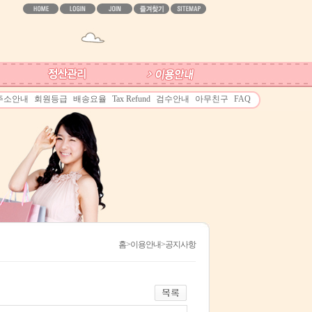
주소안내
회원등급
배송요율
Tax Refund
검수안내
아무친구
FAQ
홈
>이용안내>공지사항