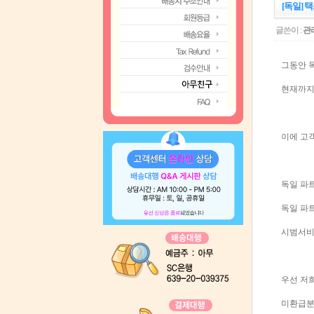
[독일] 
글쓴이 :
관
그동안 
현재까지
이에 고
독일 파
독일 파
시범서비
우선 저
미환급분