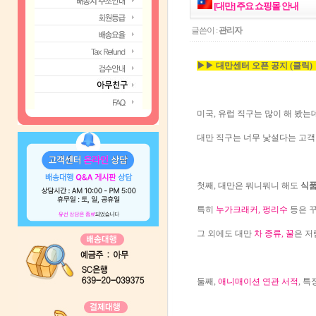
[대만] 주요 쇼핑몰 안내
글쓴이 :
관리자
▶▶ 대만센터 오픈 공지 (클릭)
미국, 유럽 직구는 많이 해 봤는
대만 직구는 너무 낯설다는 고객
첫째, 대만은 뭐니뭐니 해도
식
특히
누가크래커, 펑리수
등은 
그 외에도 대만
차 종류, 꿀
은 저
둘째,
애니매이션 연관 서적
, 