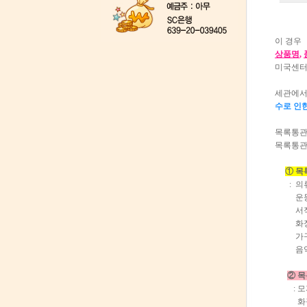
이 경우
상품명
,
미국센터
세관에서
수로 인
목록통관으
목록통관
① 목
: 의류(
운동화(
서적, 
화장지,
가구, 
음악, 
② 
: 모자
화장