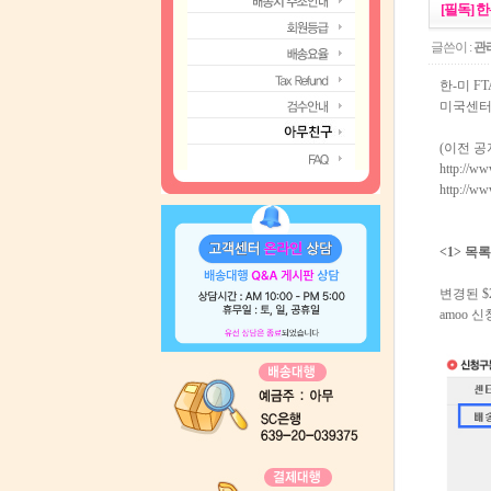
[필독] 
글쓴이 :
관
한-미 F
미국센터
(이전 공
http://w
http://w
<1> 목
변경된 $
amoo 