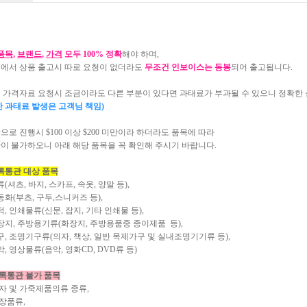
품목
,
브랜드
,
가격
모두 100% 정확
해야 하며,
에서 상품 출고시 따로 요청이 없더라도
무조건 인보이스는 동봉
되어 출고됩니다.
 가격자료 요청시 조금이라도 다른 부분이 있다면 과태료가 부과될 수 있으니 정확한 
한 과태료 발생은 고객님 책임)
로 진행시 $100 이상 $200 미만이라 하더라도 품목에 따라
이 불가하오니 아래 해당 품목을 꼭 확인해 주시기 바랍니다.
록통관 대상 품목
셔츠, 바지, 스카프, 속옷, 양말 등),
부츠, 구두,스니커즈 등),
인쇄물류(신문, 잡지, 기타 인쇄물 등),
 주방용기류(화장지, 주방용품중 종이제품 등),
조명기구류(의자, 책상, 일반 목제가구 및 실내조명기기류 등),
영상물류(음악, 영화CD, DVD류 등)
목록통관 불가 품목
 및 가죽제품의류 종류,
품류,