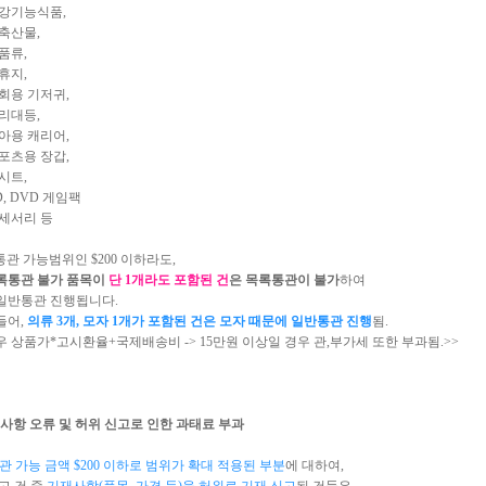
기능식품,
산물,
류,
지,
 기저귀,
대등,
 캐리어,
용 장갑,
트,
DVD 게임팩
서리 등
통관 가능범위인 $200 이하라도,
록통관 불가 품목이
단 1개라도 포함된 건
은 목록통관이 불가
하여
반통관 진행됩니다.
들어,
의류 3개, 모자 1개가 포함된 건은 모자 때문에 일반통관 진
행
됨.
 상품가*고시환율+국제배송비 -> 15만원 이상일 경우 관,부가세 또한 부과됨.>>
재사항 오류 및 허위 신고로 인한 과태료 부과
 가능 금액 $200 이하로 범위가 확대 적용된 부분
에 대하여,