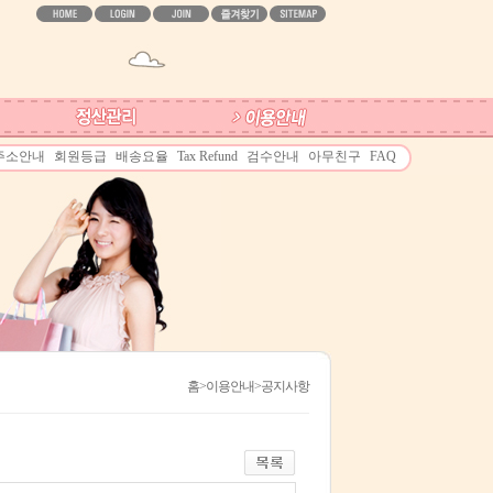
주소안내
회원등급
배송요율
Tax Refund
검수안내
아무친구
FAQ
홈
>이용안내>공지사항