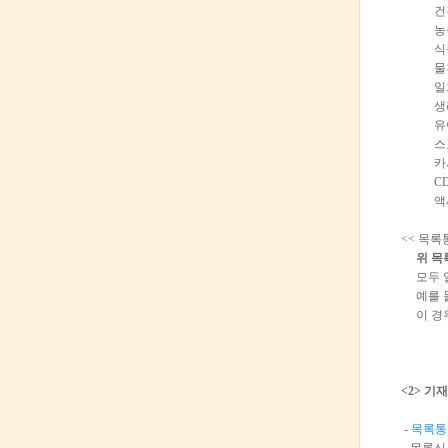
건강
농축
식품
물휴
일회용
생리
유아용
스포츠
카시
CD, 
액세
<< 목록
위 목
모두 일
예를 
이 경우
<2> 기
-
목록통관