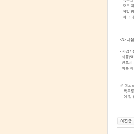
목록신고
모두 과
적발 범
이 과태
<3> 사
- 사업
제품(택,
반드시 
이를 확
※ 참고로
목록통관
이 점 