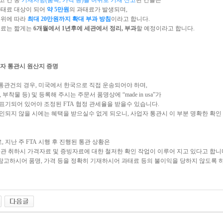
 건 중
기재사항(품목, 가격 등)을 허위로 기재 신고
된 건들은
태료 대상이 되어
약 5만원
의 과태료가 발생되며,
위에 따라
최대 20만원까지 확대 부과 방침
이라고 합니다.
료는 짧게는
6개월에서 1년후에 세관에서 정리, 부과
할 예정이라고 합니다.
업자 통관시 원산지 증명
자통관건의 경우, 미국에서 한국으로 직접 운송되어야 하며,
 부착물 등) 및 등록해 주시는 주문서 품명상에 “made in usa”가
표기되어 있어야 조정된 FTA 협정 관세율을 받을수 있습니다.
인되지 않을 시에는 혜택을 받으실수 없게 되오니, 사업자 통관시 이 부분 명확한 확인
, 지난 주 FTA 시행 후 진행된 통관 상황은
 취하시 가격자료 및 증빙자료에 대한 철저한 확인 작업이 이루어 지고 있다고 합니
참고하시어 품명, 가격 등을 정확히 기재하시어 과태료 등의 불이익을 당하지 않도록 