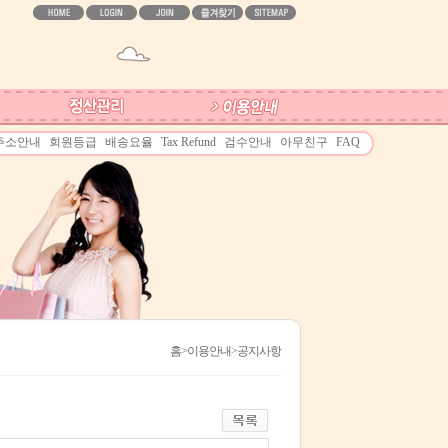
주소안내
회원등급
배송요율
Tax Refund
검수안내
아무친구
FAQ
홈
>이용안내>공지사항