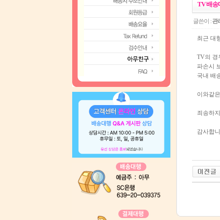
TV 배송
글쓴이 :
관
최근 대
TV의 경
파손시 
국내 배송
이와같은 
죄송하지
감사합니