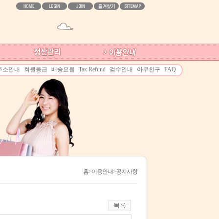
주소안내
회원등급
배송요율
Tax Refund
검수안내
아무친구
FAQ
홈
>이용안내>공지사항