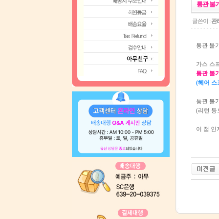
통관 불
글쓴이 :
관
통관 불
가스 스
통관 불
(헤어 스
통관 불
(리턴 등
이 점 