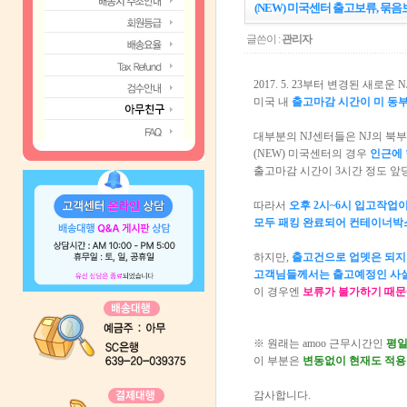
(NEW) 미국센터 출고보류, 묶음
글쓴이 :
관리자
2017. 5. 23부터 변경된 새로운
미국 내
출고마감 시간이 미 동부
대부분의 NJ센터들은 NJ의 북부
(NEW) 미국센터의 경우
인근에 
출고마감 시간이 3시간 정도 앞
따라서
오후 2시~6시 입고작업
모두 패킹 완료되어 컨테이너박
하지만,
출고건으로 업뎃은 되지
고객님들께서는 출고예정인 사실을
이 경우엔
보류가 불가하기 때문에
※ 원래는 amoo 근무시간인
평일
이 부분은
변동없이 현재도 적용
감사합니다.