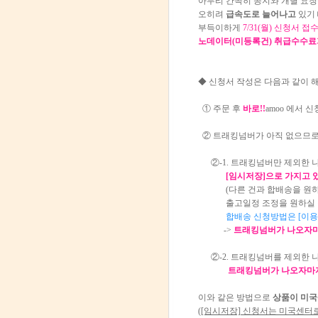
아무리 간곡히 공지와 개별 요청
오히려
급속도로 늘어나고
있기
부득이하게
7/31(월) 신청서 접
노데이터(미등록건) 취급수수료
◆ 신청서 작성은 다음과 같이 해
① 주문 후
바로!!
amoo 에서 
② 트래킹넘버가 아직 없으므로
②-1. 트래킹넘버만 제외한 나
[임시저장]으로 가지고 있
(다른 건과 합배송을 원하실 
출고일정 조정을 원하실 경우
합배송 신청방법은 [이용안
->
트래킹넘버가 나오자
②-2. 트래킹넘버를 제외한 
트래킹넘버가 나오자마
이와 같은 방법으로
상품이 미국
([임시저장] 신청서는 미국센터로