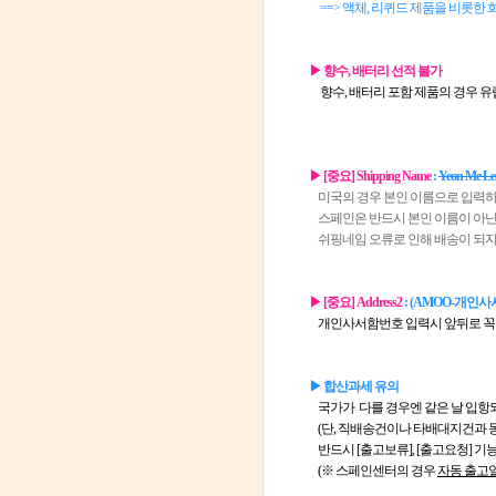
==> 액체, 리퀴드 제품을 비롯한 화장
▶ 향수, 배터리 선적 불가
향수, 배터리 포함 제품의 경우 유럽
▶ [중요] Shipping Name
:
Yeon Me Le
미국의 경우 본인 이름으로 입력하
스페인은 반드시 본인 이름이 아
쉬핑네임 오류로 인해 배송이 되지 
▶ [중요] Address2
: (AMOO-개인
개인사서함번호 입력시 앞뒤로 꼭
▶ 합산과세 유의
국가가 다를 경우엔 같은 날 입항
(단, 직배송건이나 타배대지건과 동
반드시 [출고보류], [출고요청] 
(※ 스페인센터의 경우
자동 출고일