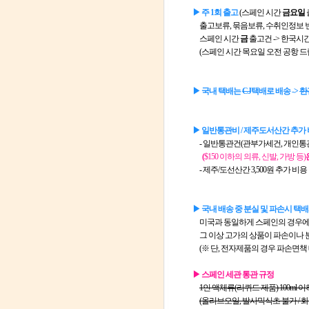
▶ 주 1회 출고
(스페인 시간
금요일
출고보류, 묶음보류, 수취인정보 
스페인 시간
금
출고건 -> 한국시
(스페인 시간 목요일 오전 공항 드
▶ 국내 택배는
CJ
택배로 배송 ->
한
▶ 일반통관비 / 제주도서산간 추가
- 일반통관건(관부가세건, 개인통
(
$150 이하의 의류, 신발, 가방 등)
- 제주/도선산간 3,500원 추가 비용
▶ 국내 배송 중 분실 및 파손시 택배
미국과 동일하게 스페인의 경우에도
그 이상 고가의 상품이 파손이나 분
(※ 단, 전자제품의 경우 파손면책
▶ 스페인 세관 통관 규정
1인 액체류(리퀴드 제품) 100ml 이
(올리브오일, 발사믹식초 불가 / 화장