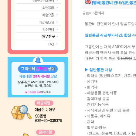
[영국] 통관비 안내 (일반통
글쓴이 :
관리자
통관비 관련하여 안내 말씀드립
일반통관과 관부가세건, 합산과
그동안에는 저희 AMOO에서 
항공사와 택배사 등의 요율 인
배송비와 함께 통관비(
1,500원
2
▶ 일반통관 대상
- 의약품 (임신테스트기, 밴드, 연
- 생리대
- 한약재
- 야생동물 관
- 검역대상 
- 건강기능식품
- 지식재산권 위반 의
- 식품류, 과자류
- 치약
- 일부 화장품
(썬크림, 썬블록, BB크림, 