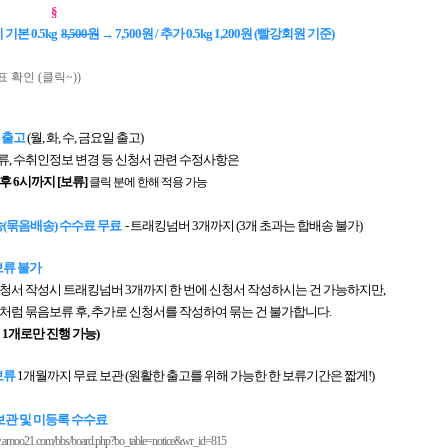
§
기본 0.5kg
8,500원
→ 7,500원 / 추가 0.5kg 1,200원 (빨강회원 기준)
표 확인 (클릭~))
회 출고
(월, 화, 수, 금요일 출고)
, 수취인정보 변경 등 신청서 관련 수정사항은
후 6시까지
[보류]
클릭 분에 한해 적용 가능
(묶음배송) 수수료 무료
- 트래킹넘버 3개까지 (3개 초과는 합배송 불가)
류 불가
청서 작성시 트래킹넘버 3개까지 한 번에 신청서 작성하시는 건 가능하지만,
처럼 묶음보류 후, 추가로 신청서를 작성하여 묶는 건 불가합니다.
 1개로만 진행 가능)
보류
1개월까지 무료 보관 (원활한 출고를 위해 가능한 한 보류기간은 짧게!)
보관 및 미등록 수수료
w.amoo21.com/bbs/board.php?bo_table=notice&wr_id=815