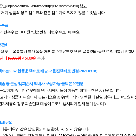
준표(
) 참고.
http://www.amoo21.com/bbs/board.php?bo_table=checkinfo
 저가 상품의 경우 검수표와 같은 검수가 이뤄지지 않을 수 있습니다.
수수료
턴수수료 5,000원 / 단순변심 리턴수수료 10,000원
통관비
이상 또는 목록통관 불가 상품, 개인통관고유부호 오류, 목록 취하 등으로 일반통관 진행시
관비
10,000원
-> 5,000원
부과
 택배는
CJ대한통운 택배
로 배송 --> 한진택배로 변경 (2021.09.28)
배송 중 분실 및 파손시 택배사 보상 가능 금액은 50만원
동일하게 중국의 경우에도 택배사에서 보상 가능한 최대 금액은 50만원입니다.
 고가의 상품이 파손이나 분실되었을 경우(택배사의 명백한 과실일 경우)에도 50만원 
 전자제품의 경우 파손면책 대상이므로 보상처리가 일체 불가합니다.)
과세 유의
다를 경우엔 같은 날 입항되어도 합산과세 되지 않습니다.
배송건이나 타배대지건과 동시 입항시 AMOO에서는 어떠한 책임 및 도움을 드릴 수 없습