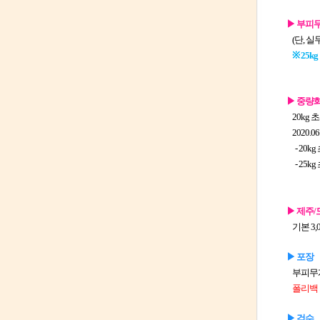
▶ 부피무
(단, 실
※ 25k
▶ 중량화
20kg
2020.
- 20kg
- 25k
▶ 제주/
기본 3
▶ 포장
부피무게
폴리백 포
▶ 검수