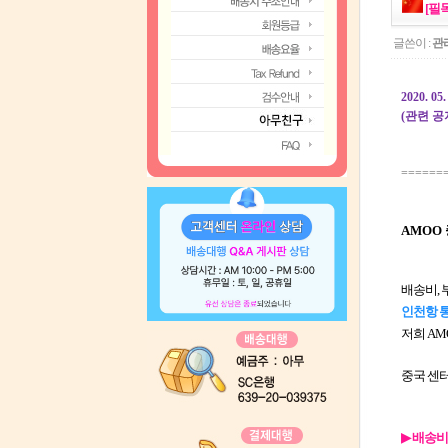
[필
글쓴이 :
관
2020. 
(관련 
======
AMOO 
배송비,
인천항 
저희 A
중국 센
▶
배송비 