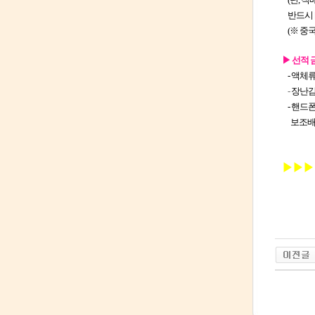
반드시 [
(※ 중국
▶ 선적 
- 액체류
-
장난감
- 핸드폰
보조배터
▶▶▶