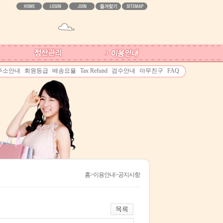
주소안내
회원등급
배송요율
Tax Refund
검수안내
아무친구
FAQ
홈
>이용안내>공지사항