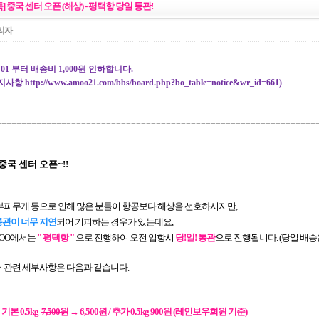
독] 중국 센터 오픈 (해상) - 평택항 당일 통관!
리자
05. 01 부터 배송비 1,000원 인하합니다.
공지사항
http://www.amoo21.com/bbs/board.php?bo_table=notice&wr_id=661
)
================================================================
중국 센터 오픈~!!
 부피무게 등으로 인해 많은 분들이 항공보다 해상을 선호하시지만,
통관이 너무 지연
되어 기피하는 경우가 있는데요,
MOO에서는
" 평택항 "
으로 진행하여
오전 입항시
당!일! 통관
으로 진행됩니다.
(당일 배송
터 관련 세부사항은 다음과 같습니다.
기본 0.5kg
7,500원
→ 6,500원 / 추가 0.5kg 900원 (레인보우회원 기준)