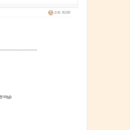
조회 : 80,569
===================
은 아님)