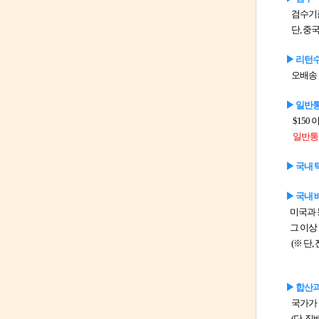
검수기
단, 중국
▶ 리턴
오배송 리
▶ 일반
$150 
일반통
▶ 국내
▶ 국내 
미국과 
그 이상
(※ 단,
▶ 합산
국가가 
(단, 직