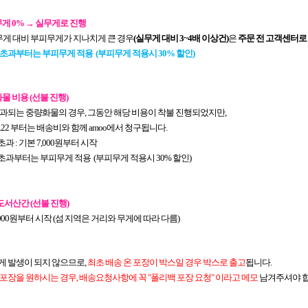
게 0% → 실무게로 진행
무게 대비 부피무게가 지나치게 큰 경우
(실무게 대비 3~4배 이상건)
은
주문 전 고객센터로
g 초과부터는 부피무게 적용 (부피무게 적용시 30% 할인)
물 비용 (선불 진행)
 초과되는 중량화물의 경우, 그동안 해당 비용이 착불 진행되었지만,
06.22 부터는 배송비와 함께 amoo에서 청구됩니다.
 초과 : 기본 7,000원부터 시작
g 초과부터는 부피무게 적용 (부피무게 적용시 30% 할인)
도서산간 (선불 진행)
,000원부터 시작 (섬 지역은 거리와 무게에 따라 다름)
 발생이 되지 않으므로,
최초 배송 온 포장이 박스일 경우 박스로 출고
됩니다.
장을 원하시는 경우, 배송요청사항에 꼭 "폴리백 포장 요청" 이라고 메모
남겨주셔야 합