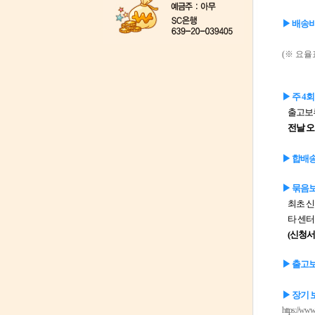
▶
배송비 
(※ 요율
▶ 주 4
출고보류
전날 오
▶ 합배송
▶
묶음보
최초 신
타 센터
(신청서
▶ 출고
▶ 장기 
https://ww