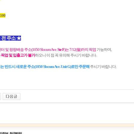
1100
 전 주소
★
센터 및 팡팡배송 주소(
1050 Slocum Ave.
Ste F
)는 7/12(월)까지 픽업
가능하며,
 픽업 및 입출고가 불가
하오니 이 점 꼭 유의해 주시기 바랍니다.
는 반드시 새로운 주소(
1050 Slocum Ave. Unit G
)로만 주문해
주시기 바랍니다.