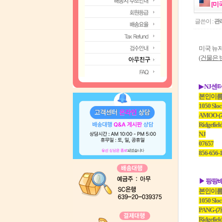
[미
글쓴이 :
관
미국 뉴저
(건물은 
▶ NJ센
본인이름
1050 Slo
AMOO-
Ridgefiel
NJ
07657
856-656-
▶ 팡팡
본인이름
1050 Slo
PANG-
Ridgefiel