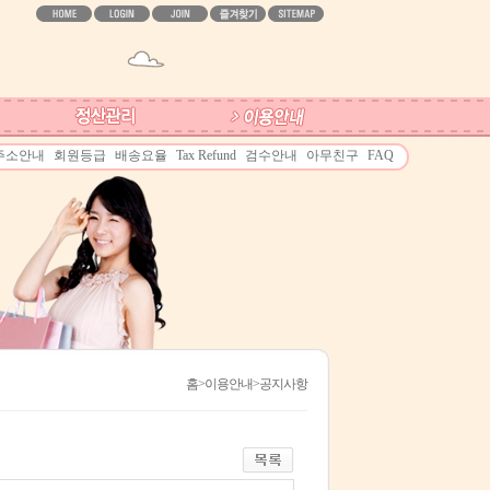
주소안내
회원등급
배송요율
Tax Refund
검수안내
아무친구
FAQ
홈
>이용안내>공지사항