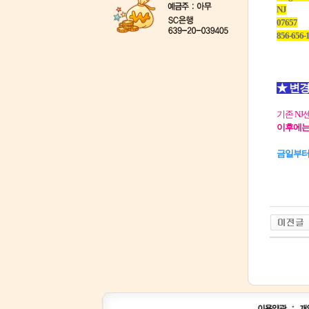
NJ
07657
856-656-
★ 변경
기존 NJ
이후에는
금일부터