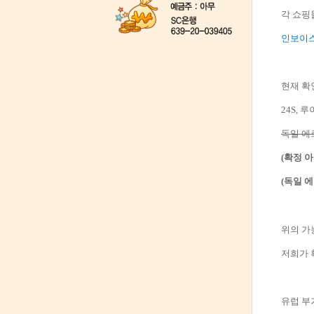
각 쇼핑
인보이스
현재 확
24S,
독일 에
(확정 아
(독일 에
위의 가
저희가 
유럽 부