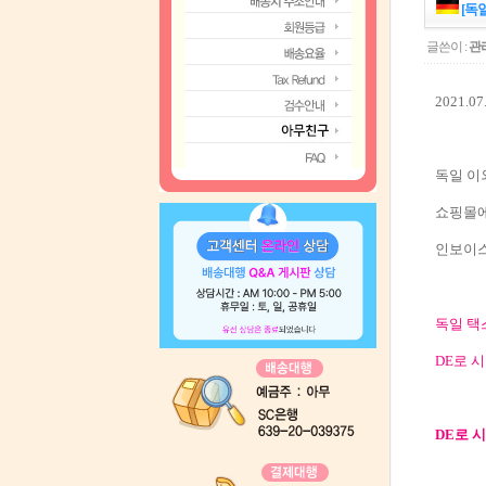
[독일
글쓴이 :
관
2021.
독일 이
쇼핑몰에
인보이스
독일 택
DE로 
DE로 