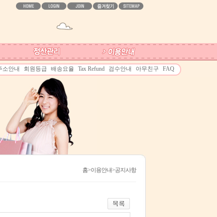
주소안내
회원등급
배송요율
Tax Refund
검수안내
아무친구
FAQ
홈
>이용안내>공지사항