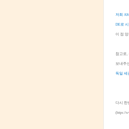
저희 A
DE로 
이 점 
참고로,
보내주신
독일 세
다시 한
(
https:/