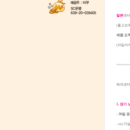
일본
센터
(출고보류
제품 도착
(10일까지
======
해외센터
1. 장기
- 30일 
- ex) 3