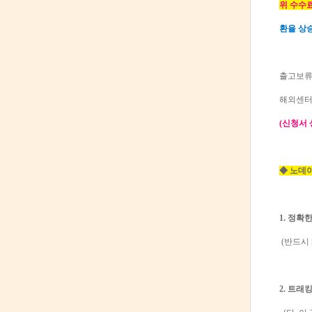
위 수수
환율 상승
출고보류
해외센터
(신청서 
◆ 노데
1. 정확
(반드시
2. 트래