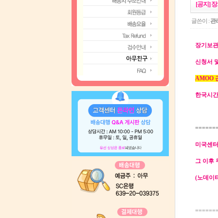
[공지] 
글쓴이 :
관
장기보관
신청서 
AMOO
한국시간 
======
미국센터
그 이후 무
(노데이터
======