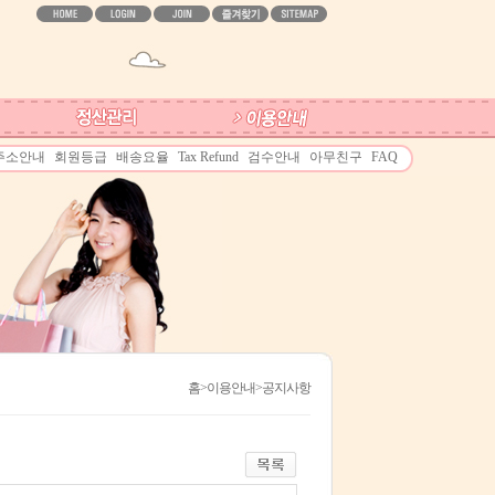
주소안내
회원등급
배송요율
Tax Refund
검수안내
아무친구
FAQ
홈
>이용안내>공지사항