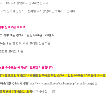
센터 100% 트래킹넘버로 입고확인됩니다.
 도착 전까지 신청서 + 정확한 트래킹넘버 입력 부탁드립니다.
 이후 창고보관 수수료
입고 이후 30일 경과시 1일당
1,300원
1,500원씩
(묶음배송)일 경우, 최초 도착된 상품 기준
입고건도 도착일 기준
 보관 수수료는 해외센터 입고일 기준입니다.
시차 출고로 인해 출고가 지연될 경우에도 30일 초과시 1일당
1,300원
1,500원씩 수수료
시
배송대행 Q&A 게시판
(
https://www.amoo21.com/bbs/board.php?bo_table=qna)으로
호와 함께 [강제출고] 요청
해 주셔야 합니다!!