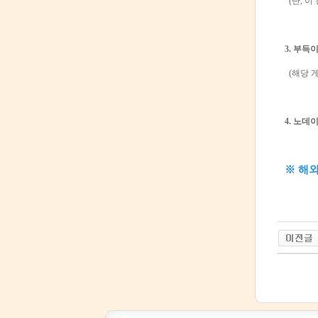
(단, 이
3. 부득
(해당 
4. 노데
※ 해