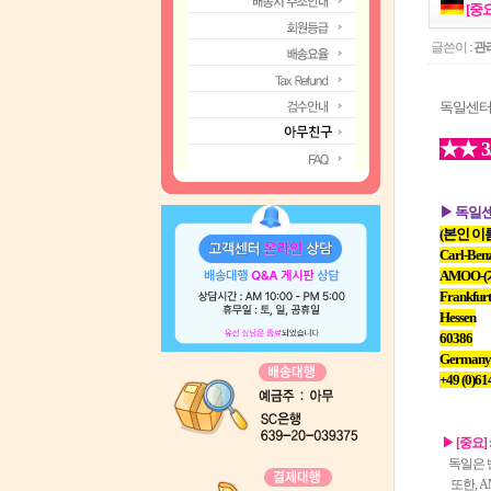
[중
글쓴이 :
관
독일센터
★★ 
▶ 독일
(본인 이
Carl-Ben
AMOO-
Frankfur
Hessen
60386
Germany
+49 (0)61
▶ [중요] 
독일은 반드
또한, A