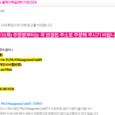
요-필독!!] 독일센터 이전 안내
리자
 사세 확장으로 인해 창고를 이전합니다.
3/31(목) 주문분부터는 꼭 변경된 주소로 주문해 주시기 바랍
센터
(클릭~)
름)
z-Str 35, P&A Management GmbH
(개인사서함번호)
t am Main
42 482 9236
:
'
P&A Management GmbH
' / 'AMOO'
시 회사명인 'P&A Management GmbH'가 누락되면 센터 수령이 불가합니다.
MOO 누락시엔 센터 내에서 저희쪽으로 분류되지 않아 입고확인이 되지 않습니다.