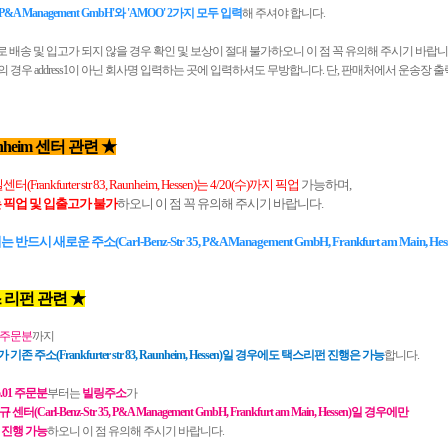
P&A Management GmbH
'와 'AMOO' 2가지 모두 입력
해 주셔야 합니다.
배송 및 입고가 되지 않을 경우 확인 및 보상이 절대 불가하오니 이 점 꼭 유의해 주시기 바랍니
 경우 address1이 아닌 회사명 입력하는 곳에 입력하셔도 무방합니다. 단, 판매처에서 운송장 
nheim
센터 관련 ★
일센터(
Frankfurter str 83, Raunheim, Hessen
)는 4/20(수)까지 픽업
가능하며,
 픽업 및 입출고가 불가
하오니 이 점 꼭 유의해 주시기 바랍니다.
는 반드시 새로운 주소(
Carl-Benz-Str 35, P&A Management GmbH,
Frankfurt am Main,
Hes
 리펀 관련 ★
30 주문분
까지
가
기존 주소(Frankfurter str 83, Raunheim, Hessen)일 경우에도
택스리펀 진행은 가능
합니다.
05.01 주문분
부터는
빌링주소
가
터(Carl-Benz-Str 35, P&A Management GmbH, Frankfurt am Main, Hessen)일 경우에만
 진행 가능
하오니 이 점 유의해 주시기 바랍니다.