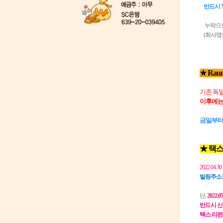
반드시 '
누락으로 
(회사명의
★
Rau
기존 독
이후에는
금일부터
★ 택스
2022.04.
빌링주소
단,
2022.
반드시 신규 센
택스 리펀