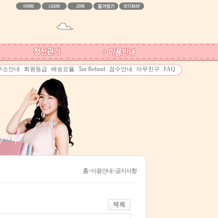
주소안내
회원등급
배송요율
Tax Refund
검수안내
아무친구
FAQ
홈
>이용안내>공지사항