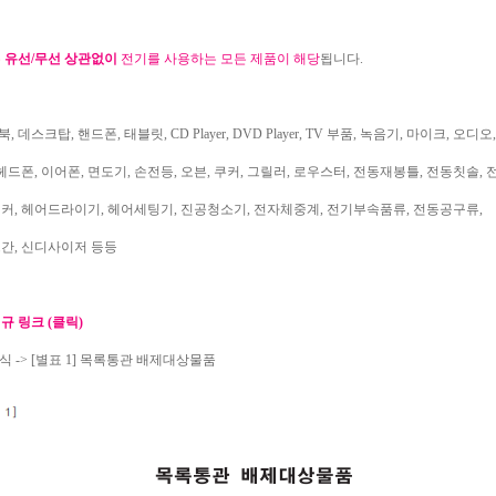
은
유선/무선 상관없이
전기를 사용하는 모든 제품이 해당
됩니다.
북, 데스크탑, 핸드폰, 태블릿, CD Player, DVD Player, TV 부품, 녹음기, 마이크, 오디
헤드폰, 이어폰, 면도기, 손전등, 오븐, 쿠커, 그릴러, 로우스터, 전동재봉틀, 전동칫솔,
커, 헤어드라이기, 헤어세팅기, 진공청소기, 전자체중계, 전기부속품류, 전동공구류,
간, 신디사이저 등등
법규 링크
(클릭)
서식 -> [별표 1] 목록통관 배제대상물품