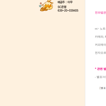
전파법
ex> 노트
카메라, 
커피메이
전자오르
* 관련 
- 별표/