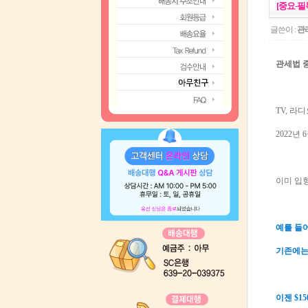
[중요-필
글쓴이 :
관
관세법 
TV, 라
2022년
이미 입
예를 들어
기존에는
이젠 $1