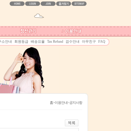
주소안내
회원등급
배송요율
Tax Refund
검수안내
아무친구
FAQ
홈
>이용안내>공지사항