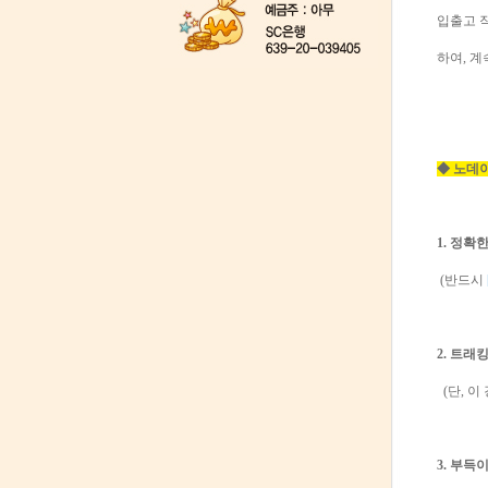
입출고 
하여, 
◆ 노데
1. 정확
(반드시
2. 트래
(단, 이
3. 부득