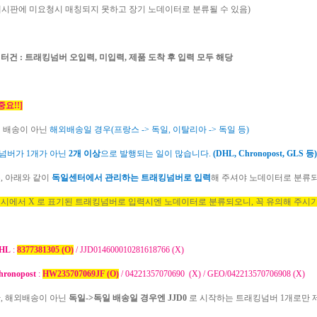
게시판에 미요청시 매칭되지 못하고 장기 노데이터로 분류될 수 있음)
이터건 : 트래킹넘버 오입력, 미입력, 제품 도착 후 입력 모두 해당
중요!!]
 배송이 아닌
해외배송일 경우(프랑스 -> 독일, 이탈리아 -> 독일 등)
넘버가 1개가 아닌
2개 이상
으로 발행되는 일이 많습니다.
(DHL, Chronopost, GLS 등)
, 아래와 같이
독일센터에서 관리하는 트래킹넘버로 입력
해 주셔야 노데이터로 분류되
예시에서 X 로 표기된 트래킹넘버로 입력시엔 노데이터로 분류되오니, 꼭 유의해 주시기
HL
:
8377381305 (O)
/ JJD014600010281618766 (X)
hronopost
:
HW235707069JF (O)
/ 04221357070690 (X) / GEO/042213570706908 (X)
 단, 해외배송이 아닌
독일->독일 배송일 경우엔 JJD0
로 시작하는 트래킹넘버 1개로만 