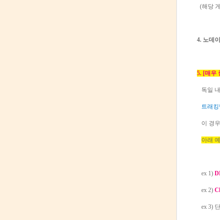
(해당 
4. 노데
5. [매우 
독일 내
트래킹
이 경우
아래 
ex 1)
D
ex 2)
C
ex 3)