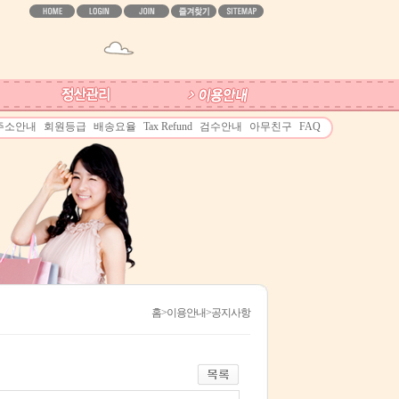
주소안내
회원등급
배송요율
Tax Refund
검수안내
아무친구
FAQ
홈
>이용안내>공지사항