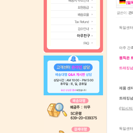
[필
글쓴이 :
관
독일센터
아주 간
원칙은 
트래킹넘
제품 센터
트래킹넘
([임시저
독일센