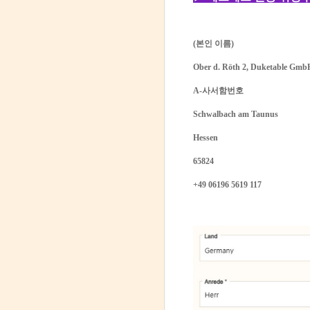
(본인 이름)
Ober d. Röth 2, Duketable Gmb
A-사서함번호
Schwalbach am Taunus
Hessen
65824
+49 06196 5619 117