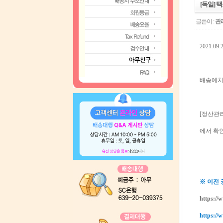
[독일] 택
글쓴이 :
관
2021.
배송예치
[정산관리
에서 확
※ 이전
https://
https://