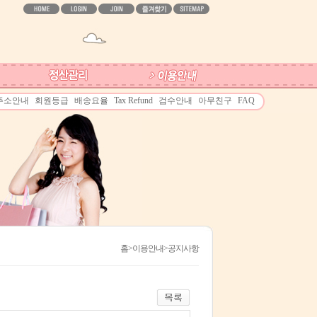
주소안내
회원등급
배송요율
Tax Refund
검수안내
아무친구
FAQ
홈
>이용안내>공지사항