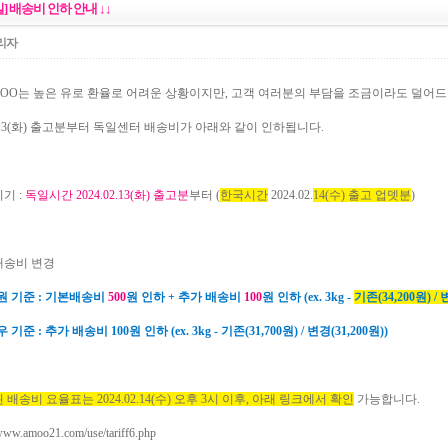
] 배송비 인하 안내 ↓↓
리자
MOO는 높은 유로 환율로 어려운 상황이지만, 고객 여러분의 부담을 조금이라도 덜어
02.13(화) 출고분부터 독일센터 배송비가 아래와 같이 인하됩니다.
기 :
독일시간
2024.02.13(화) 출고
분
부터 (
한국시간
2024.02.
14(수) 출고 업뎃분
)
배송비 변경
원 기준 : 기본배송비
500
원 인하 + 추가 배송비
100
원 인하
(ex. 3kg -
기존(34,200원) / 
우 기준 :
추가 배송비 100원 인하 (
ex. 3kg - 기존(31,700원) / 변경(31,200원))
 배송비 요율표는 2024.02.14(수) 오후 3시 이후, 아래 링크에서 확인
가능합니다.
/www.amoo21.com/use/tariff6.php