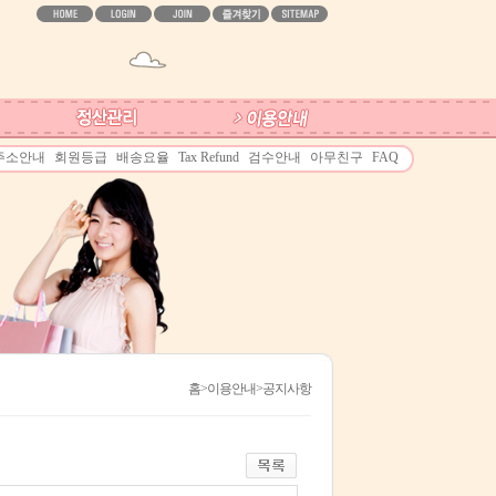
주소안내
회원등급
배송요율
Tax Refund
검수안내
아무친구
FAQ
홈
>이용안내>공지사항