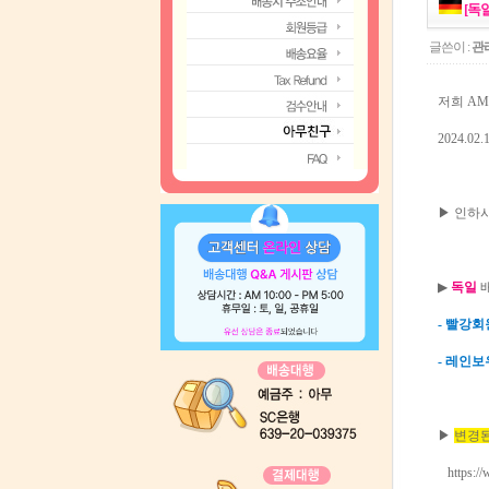
[독일
글쓴이 :
관
저희 A
2024.
▶ 인하시
▶
독일
- 빨강회
- 레인보
▶
변경된
https:/