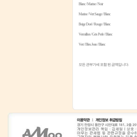
Blanc / Marine / Noir
Marine / Vert Sauge / Blanc
Beige Doré / Rouge / Blanc
Vermillon / Gris Perle / Blanc
Vert / Bleu Jean / Blanc
모든 관부가세 포함 된 금액입니다.