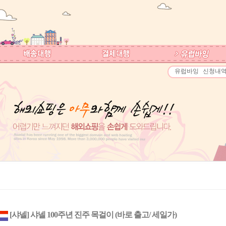
유럽바잉
신청내
[샤넬] 샤넬 100주년 진주 목걸이 (바로 출고/ 세일가)