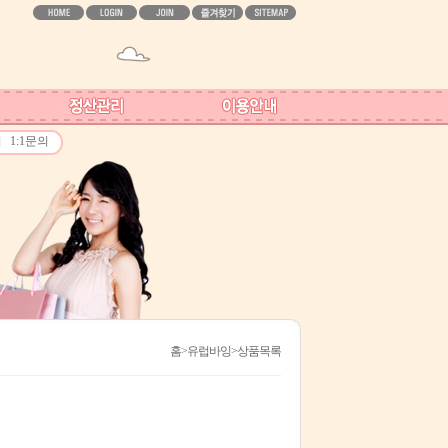
역
1:1문의
홈
>유럽바잉>상품목록